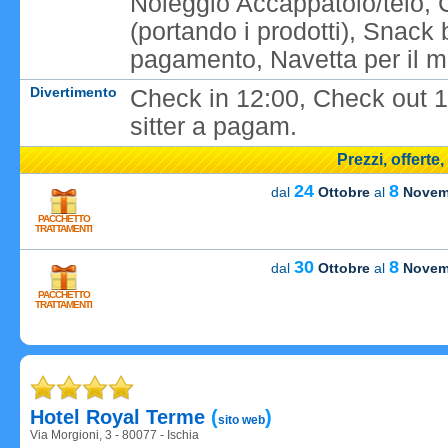
Noleggio Accappatoio/telo, 
(portando i prodotti), Snack
pagamento, Navetta per il ma
Divertimento
Check in 12:00, Check out 1
sitter a pagam.
Prezzi, offerte
24
8
dal
Ottobre
al
Novem
PACCHETTO
TRATTAMENTI
30
8
dal
Ottobre
al
Novem
PACCHETTO
Caricame
TRATTAMENTI
Caricame
Hotel Royal Terme
(
)
sito web
Via Morgioni, 3 - 80077 - Ischia