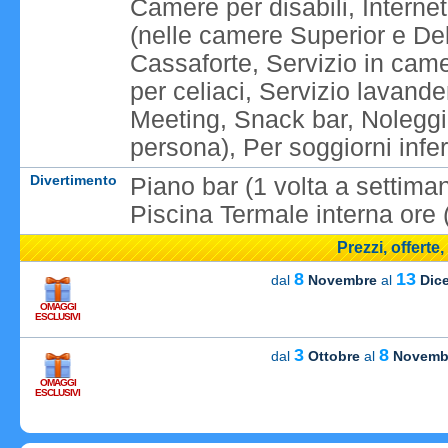
Camere per disabili, Internet
(nelle camere Superior e Del
Cassaforte, Servizio in cam
per celiaci, Servizio lavande
Meeting, Snack bar, Noleggi
persona), Per soggiorni inferi
Divertimento
Piano bar (1 volta a settima
Piscina Termale interna ore 
Prezzi, offerte
8
13
dal
Novembre
al
Dic
OMAGGI
ESCLUSIVI
3
8
dal
Ottobre
al
Novemb
OMAGGI
Caricame
ESCLUSIVI