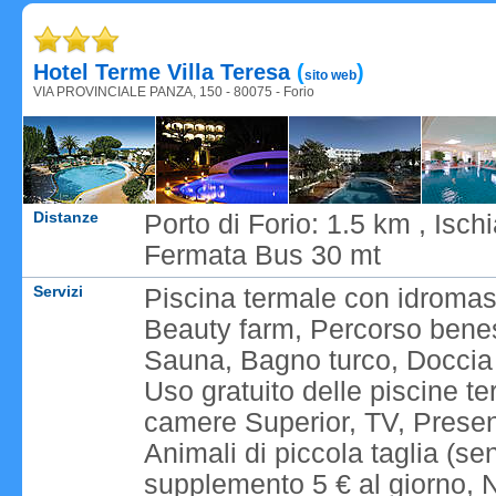
Caricame
Hotel Terme Villa Teresa
(
)
sito web
VIA PROVINCIALE PANZA, 150 - 80075 - Forio
Distanze
Porto di Forio: 1.5 km , Isc
Fermata Bus 30 mt
Servizi
Piscina termale con idroma
Beauty farm, Percorso benes
Sauna, Bagno turco, Doccia 
Uso gratuito delle piscine te
camere Superior, TV, Presenz
Animali di piccola taglia (s
supplemento 5 € al giorno, Na