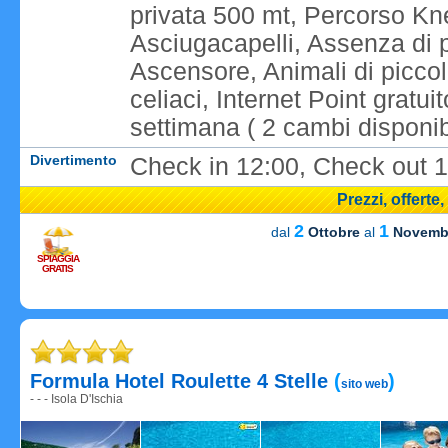
privata 500 mt, Percorso Kne
Asciugacapelli, Assenza di p
Ascensore, Animali di piccol
celiaci, Internet Point gratu
settimana ( 2 cambi disponibi
Divertimento
Check in 12:00, Check out 1
Prezzi, offerte
2
1
dal
Ottobre
al
Novemb
SPIAGGIA
GRATIS
Caricame
Formula Hotel Roulette 4 Stelle
(
)
sito web
- - - Isola D'Ischia