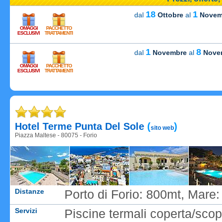
18
1
dal
Ottobre
al
Novem
OMAGGI
PACCHETTO
ESCLUSIVI
TRATTAMENTI
1
8
dal
Novembre
al
Nove
OMAGGI
PACCHETTO
Carica
ESCLUSIVI
TRATTAMENTI
Carica
Hotel Terme Punta Del Sole
(
)
sito web
Piazza Maltese - 80075 - Forio
Distanze
Porto di Forio: 800mt, Mare:
Servizi
Piscine termali coperta/sco