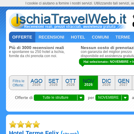
I cookie ci aiutano a fornire i nostri servizi. Utilizzando tali servizi, 
OFFERTE
RECENSIONI
HOTEL
COMUNI
TERME
Più di 3000 recensioni reali
Nessun costo di prenotaz
e spontanee su 250 hotel a Ischia,
con garanzia del miglior prezzo
fornite da chi prenota con noi.
disponibile ed assistenza gratuit
Hai selezionato: NOVEMBRE > Isol
Filtra le
2026
2026
2026
2026
2026
2027
Offerte:
Offerte di
per
Tutte le strutture
NOVEMBRE
ricettive
Hotel Terme Felix
(
)