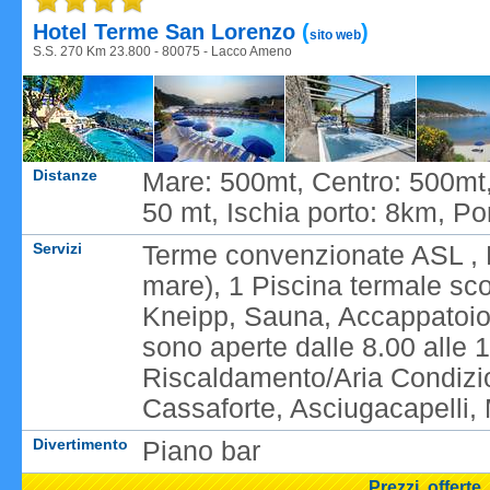
Hotel Terme San Lorenzo
(
)
sito web
S.S. 270 Km 23.800 - 80075 - Lacco Ameno
Distanze
Mare: 500mt, Centro: 500mt
50 mt, Ischia porto: 8km, Por
Servizi
Terme convenzionate ASL , B
mare), 1 Piscina termale sc
Kneipp, Sauna, Accappatoio 
sono aperte dalle 8.00 alle 19
Riscaldamento/Aria Condizion
Cassaforte, Asciugacapelli,
Divertimento
Piano bar
Prezzi, offerte