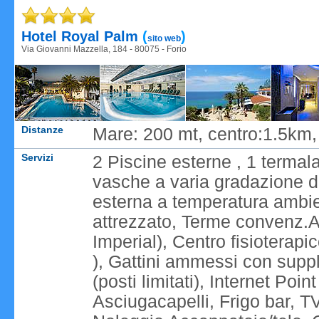
Caricame
Hotel Royal Palm
(
)
sito web
Via Giovanni Mazzella, 184 - 80075 - Forio
Distanze
Mare: 200 mt, centro:1.5km
Servizi
2 Piscine esterne , 1 termal
vasche a varia gradazione da
esterna a temperatura ambien
attrezzato, Terme convenz.A
Imperial), Centro fisioterapic
), Gattini ammessi con supp
(posti limitati), Internet Po
Asciugacapelli, Frigo bar, 