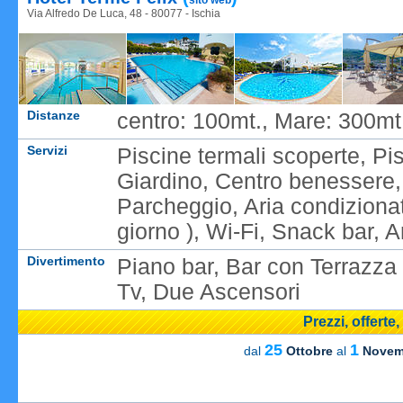
sito web
Via Alfredo De Luca, 48 - 80077 - Ischia
Distanze
centro: 100mt., Mare: 300mt,
Servizi
Piscine termali scoperte, Pi
Giardino, Centro benessere
Parcheggio, Aria condizionata
giorno ), Wi-Fi, Snack bar, A
Divertimento
Piano bar, Bar con Terrazza 
Tv, Due Ascensori
Prezzi, offerte
25
1
dal
Ottobre
al
Novem