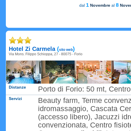
1
8
dal
Novembre
al
Nove
Caricame
Caricame
Hotel Zi Carmela
(
)
sito web
Via Mons. Filippo Schioppa, 27 - 80075 - Forio
Distanze
Porto di Forio: 50 mt, Cent
Servizi
Beauty farm, Terme convenz
idromassaggio, Cascata Cer
(accesso libero), Jacuzzi i
convenzionata, Centro fisio