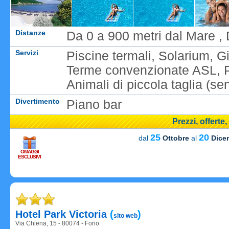
Distanze
Da 0 a 900 metri dal Mare , 
Servizi
Piscine termali, Solarium, G
Terme convenzionate ASL, Pa
Animali di piccola taglia (s
Divertimento
Piano bar
Prezzi, offerte
25
20
dal
Ottobre
al
Dice
OMAGGI
ESCLUSIVI
Caricame
Hotel Park Victoria
(
)
sito web
Via Chiena, 15 - 80074 - Forio