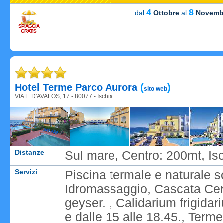
4
8
dal
Ottobre
al
Novemb
SPIAGGIA
GRATIS
Caricame
Hotel Terme Parco Aurora
(
)
sito web
VIA F. D'AVALOS, 17 - 80077 - Ischia
Distanze
Sul mare, Centro: 200mt, Is
Servizi
Piscina termale e naturale so
Idromassaggio, Cascata Cer
geyser. , Calidarium frigida
e dalle 15 alle 18.45., Ter