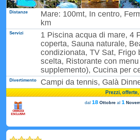
Distanze
Mare: 100mt, In centro, Fer
km
Servizi
1 Piscina acqua di mare, 4 P
coperta, Sauna naturale, Be
condizionata, TV Sat, Frigo 
scelta, Ristorante con menu a
supplemento), Cucina per ce
Divertimento
Campi da tennis, Galà Dinne
Prezzi, offerte
18
1
dal
Ottobre
al
Novem
OMAGGI
ESCLUSIVI
Carica