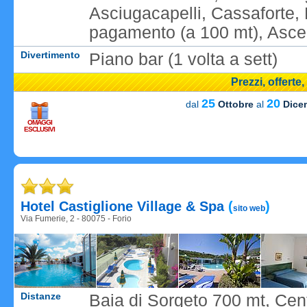
Asciugacapelli, Cassaforte, 
pagamento (a 100 mt), Asc
Divertimento
Piano bar (1 volta a sett)
Prezzi, offerte
25
20
dal
Ottobre
al
Dice
OMAGGI
ESCLUSIVI
Caricame
Hotel Castiglione Village & Spa
(
)
sito web
Via Fumerie, 2 - 80075 - Forio
Distanze
Baia di Sorgeto 700 mt, Cent