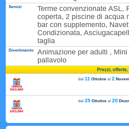
Servizi
Terme convenzionate ASL, Pi
coperta, 2 piscine di acqua 
bar con supplemento, Navett
Condizionata, Asciugacapelli
taglia
Divertimento
Animazione per adulti , Mini
pallavolo
Prezzi, offerte
11
2
dal
Ottobre
al
Novem
OMAGGI
ESCLUSIVI
25
20
dal
Ottobre
al
Dice
OMAGGI
Caricame
ESCLUSIVI