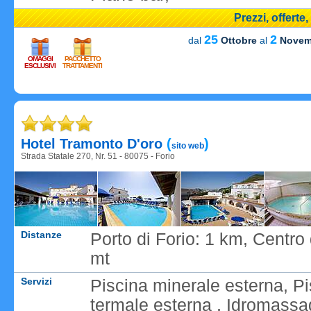
Prezzi, offerte
25
2
dal
Ottobre
al
Novem
OMAGGI
PACCHETTO
ESCLUSIVI
TRATTAMENTI
Caricame
Hotel Tramonto D'oro
(
)
sito web
Strada Statale 270, Nr. 51 - 80075 - Forio
Distanze
Porto di Forio: 1 km, Centro
mt
Servizi
Piscina minerale esterna, P
termale esterna , Idromassa