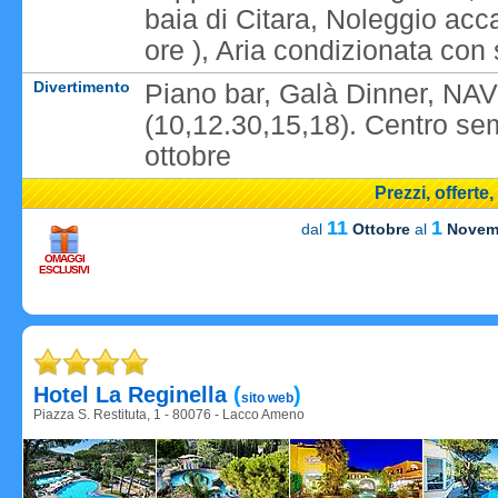
baia di Citara, Noleggio acc
ore ), Aria condizionata co
Divertimento
Piano bar, Galà Dinner, NAVET
(10,12.30,15,18). Centro se
ottobre
Prezzi, offerte
11
1
dal
Ottobre
al
Novem
OMAGGI
ESCLUSIVI
Carica
Hotel La Reginella
(
)
sito web
Piazza S. Restituta, 1 - 80076 - Lacco Ameno