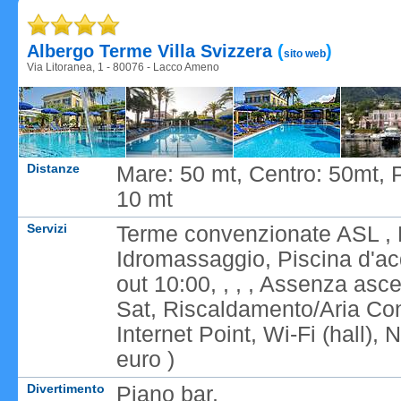
Caricame
Albergo Terme Villa Svizzera
(
)
sito web
Via Litoranea, 1 - 80076 - Lacco Ameno
Distanze
Mare: 50 mt, Centro: 50mt, 
10 mt
Servizi
Terme convenzionate ASL , B
Idromassaggio, Piscina d'ac
out 10:00, , , , Assenza asc
Sat, Riscaldamento/Aria Con
Internet Point, Wi-Fi (hall)
euro )
Divertimento
Piano bar,