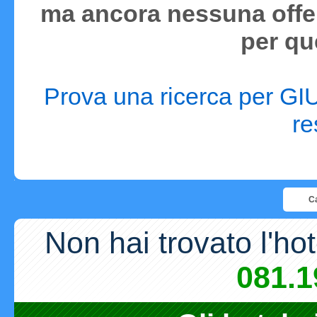
ma ancora nessuna offer
per qu
Prova una ricerca per GIU
re
Ca
Non hai trovato l'ho
081.1