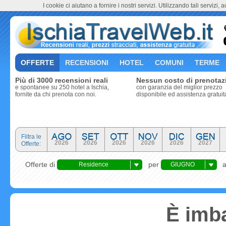
I cookie ci aiutano a fornire i nostri servizi. Utilizzando tali servizi, 
OFFERTE
RECENSIONI
HOTEL
COMUNI
TERME
Più di 3000 recensioni reali
Nessun costo di prenotaz
e spontanee su 250 hotel a Ischia,
con garanzia del miglior prezzo
fornite da chi prenota con noi.
disponibile ed assistenza gratuit
Filtra le
2026
2026
2026
2026
2026
2027
Offerte:
Offerte di
per
Residence
GIUGNO
È imba