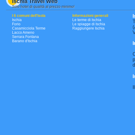
Ischia Travel Web
Solo hotel di qualità al prezzo minimo!
I 6 comuni dell'Isola
Informazioni generali
I
Ischia
Le terme di Ischia
T
Forio
Le spiagge di Ischia
(
Casamicciola Terme
Raggiungere Ischia
V
Lacco Ameno
Serrara Fontana
Barano d'Ischia
I
C
p
d
I