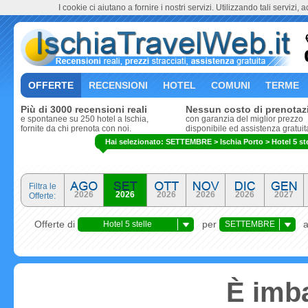
I cookie ci aiutano a fornire i nostri servizi. Utilizzando tali servizi, 
OFFERTE
RECENSIONI
HOTEL
COMUNI
TERME
Più di 3000 recensioni reali
Nessun costo di prenotaz
e spontanee su 250 hotel a Ischia,
con garanzia del miglior prezzo
fornite da chi prenota con noi.
disponibile ed assistenza gratuit
Hai selezionato: SETTEMBRE > Ischia Porto > Hotel 5 ste
Filtra le
2026
2026
2026
2026
2026
2027
Offerte:
Offerte di
per
Hotel 5 stelle
SETTEMBRE
È imba