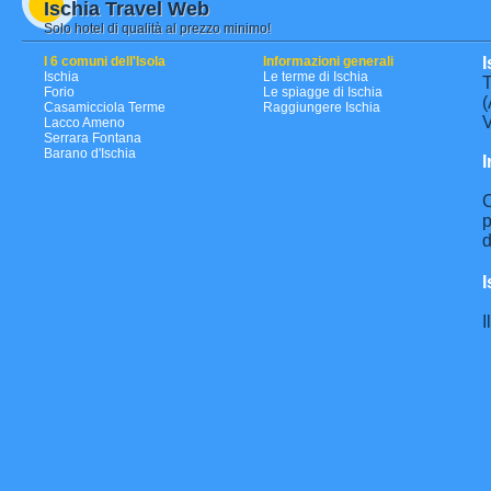
Ischia Travel Web
Solo hotel di qualità al prezzo minimo!
I 6 comuni dell'Isola
Informazioni generali
I
Ischia
Le terme di Ischia
T
Forio
Le spiagge di Ischia
(
Casamicciola Terme
Raggiungere Ischia
V
Lacco Ameno
Serrara Fontana
Barano d'Ischia
I
C
p
d
I