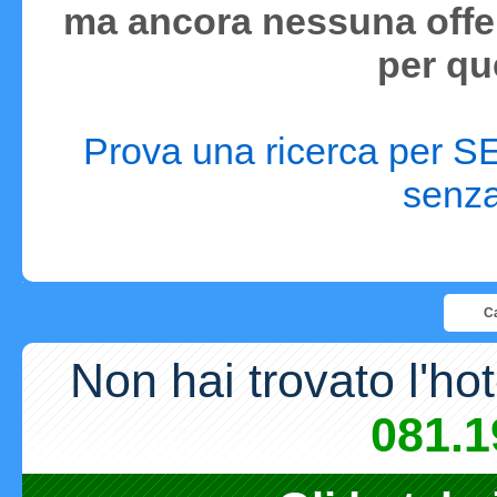
ma ancora nessuna offer
per qu
Prova una ricerca per S
senza 
Ca
Non hai trovato l'ho
081.1