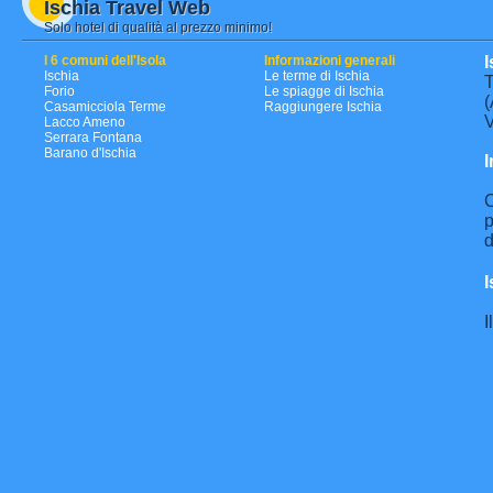
Ischia Travel Web
Solo hotel di qualità al prezzo minimo!
I 6 comuni dell'Isola
Informazioni generali
I
Ischia
Le terme di Ischia
T
Forio
Le spiagge di Ischia
(
Casamicciola Terme
Raggiungere Ischia
V
Lacco Ameno
Serrara Fontana
Barano d'Ischia
I
C
p
d
I