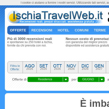
I cookie ci aiutano a fornire i nostri servizi. Utilizzando tali servizi, 
OFFERTE
RECENSIONI
HOTEL
COMUNI
TERME
Più di 3000 recensioni reali
Nessun costo di prenotaz
e spontanee su 250 hotel a Ischia,
con garanzia del miglior prezzo
fornite da chi prenota con noi.
disponibile ed assistenza gratuit
Filtra le
2026
2026
2026
2026
2026
2027
Offerte:
Offerte di
per
Residence
GIUGNO
È imba