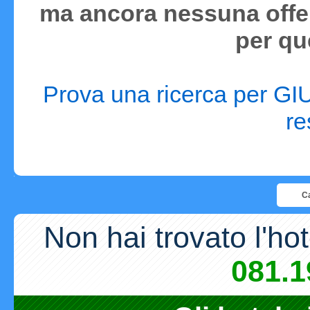
ma ancora nessuna offer
per qu
Prova una ricerca per GIU
re
Ca
Non hai trovato l'ho
081.1