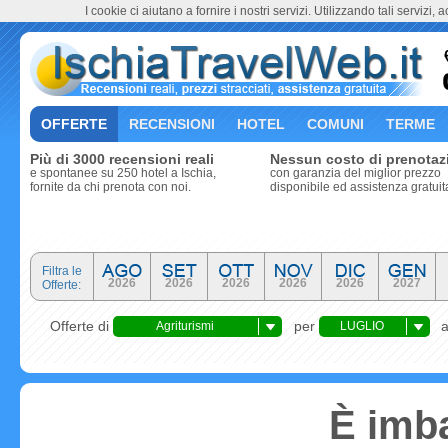
I cookie ci aiutano a fornire i nostri servizi. Utilizzando tali servizi, 
OFFERTE
RECENSIONI
HOTEL
COMUNI
TERME
Più di 3000 recensioni reali
Nessun costo di prenotaz
e spontanee su 250 hotel a Ischia,
con garanzia del miglior prezzo
fornite da chi prenota con noi.
disponibile ed assistenza gratuit
Filtra le
2026
2026
2026
2026
2026
2027
Offerte:
Offerte di
per
Agriturismi
LUGLIO
È imba