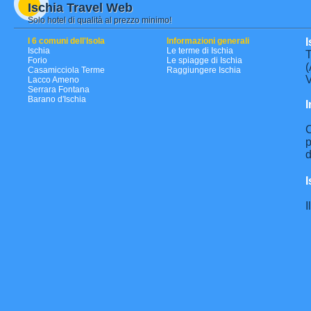
Ischia Travel Web
Solo hotel di qualità al prezzo minimo!
I 6 comuni dell'Isola
Informazioni generali
I
Ischia
Le terme di Ischia
T
Forio
Le spiagge di Ischia
(
Casamicciola Terme
Raggiungere Ischia
V
Lacco Ameno
Serrara Fontana
Barano d'Ischia
I
C
p
d
I