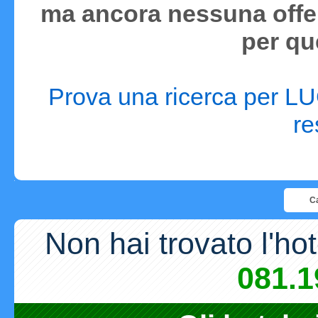
ma ancora nessuna offer
per qu
Prova una ricerca per LUG
re
Ca
Non hai trovato l'ho
081.1