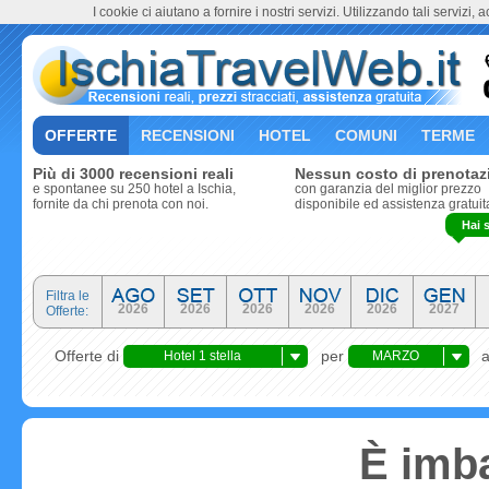
I cookie ci aiutano a fornire i nostri servizi. Utilizzando tali servizi, 
OFFERTE
RECENSIONI
HOTEL
COMUNI
TERME
Più di 3000 recensioni reali
Nessun costo di prenotaz
e spontanee su 250 hotel a Ischia,
con garanzia del miglior prezzo
fornite da chi prenota con noi.
disponibile ed assistenza gratuit
Hai 
Filtra le
2026
2026
2026
2026
2026
2027
Offerte:
Offerte di
per
Hotel 1 stella
MARZO
È imba