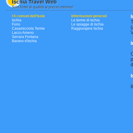
Ischia Travel Web
Solo hotel di qualità al prezzo minimo!
I 6 comuni dell'Isola
Informazioni generali
I
Ischia
Le terme di Ischia
T
Forio
Le spiagge di Ischia
(
Casamicciola Terme
Raggiungere Ischia
V
Lacco Ameno
Serrara Fontana
Barano d'Ischia
I
C
p
d
I