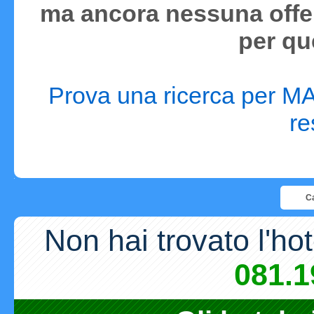
ma ancora nessuna offer
per qu
Prova una ricerca per MA
re
Ca
Non hai trovato l'ho
081.1