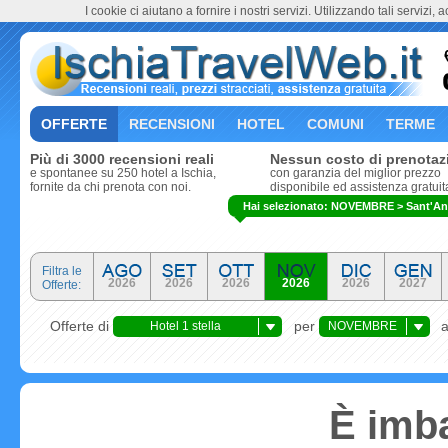
I cookie ci aiutano a fornire i nostri servizi. Utilizzando tali servizi, 
OFFERTE
RECENSIONI
HOTEL
COMUNI
TERME
Più di 3000 recensioni reali
Nessun costo di prenotaz
e spontanee su 250 hotel a Ischia,
con garanzia del miglior prezzo
fornite da chi prenota con noi.
disponibile ed assistenza gratuit
Hai selezionato: NOVEMBRE > Sant'Ange
Filtra le
2026
2026
2026
2026
2026
2027
Offerte:
Offerte di
per
Hotel 1 stella
NOVEMBRE
È imba