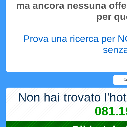
ma ancora nessuna offer
per qu
Prova una ricerca per N
senza 
Ca
Non hai trovato l'ho
081.1