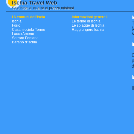
Ischia Travel Web
Solo hotel di qualità al prezzo minimo!
I 6 comuni dell'Isola
Informazioni generali
I
Ischia
Le terme di Ischia
T
Forio
Le spiagge di Ischia
(
Casamicciola Terme
Raggiungere Ischia
V
Lacco Ameno
Serrara Fontana
Barano d'Ischia
I
C
p
d
I