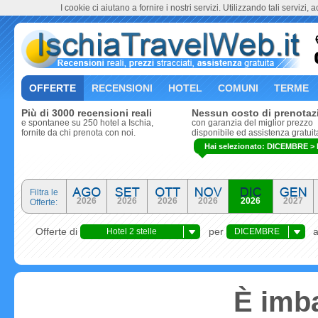
I cookie ci aiutano a fornire i nostri servizi. Utilizzando tali servizi, 
OFFERTE
RECENSIONI
HOTEL
COMUNI
TERME
Più di 3000 recensioni reali
Nessun costo di prenotaz
e spontanee su 250 hotel a Ischia,
con garanzia del miglior prezzo
fornite da chi prenota con noi.
disponibile ed assistenza gratuit
Hai selezionato: DICEMBRE > Fo
Filtra le
2026
2026
2026
2026
2026
2027
Offerte:
Offerte di
per
Hotel 2 stelle
DICEMBRE
È imba