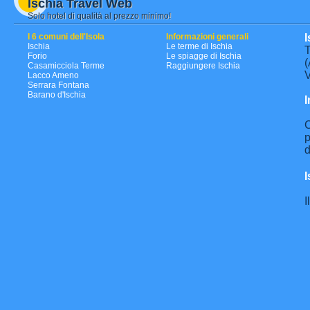
Ischia Travel Web
Solo hotel di qualità al prezzo minimo!
I 6 comuni dell'Isola
Informazioni generali
I
Ischia
Le terme di Ischia
T
Forio
Le spiagge di Ischia
(
Casamicciola Terme
Raggiungere Ischia
V
Lacco Ameno
Serrara Fontana
Barano d'Ischia
I
C
p
d
I