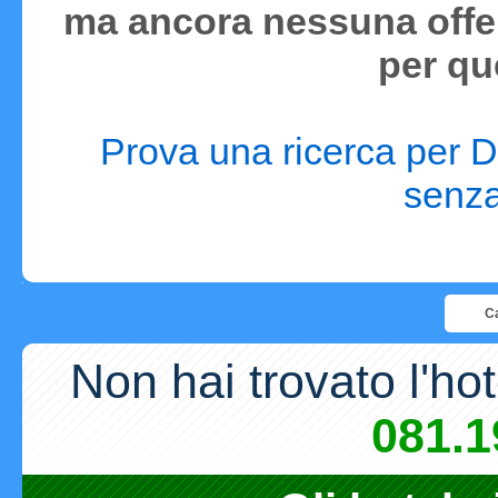
ma ancora nessuna offer
per qu
Prova una ricerca per D
senza 
Ca
Non hai trovato l'ho
081.1