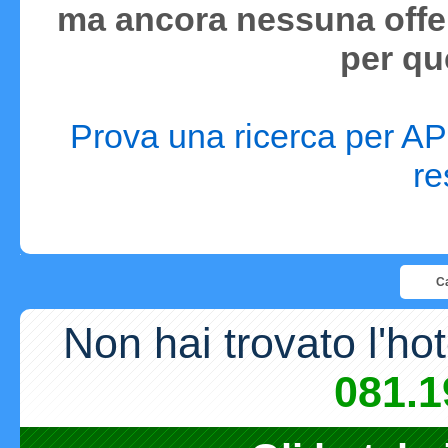
ma ancora nessuna offer
per qu
Prova una ricerca per APR
re
Ca
Non hai trovato l'ho
081.1