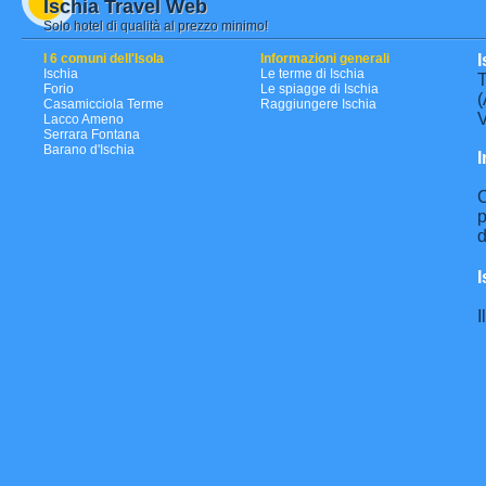
Ischia Travel Web
Solo hotel di qualità al prezzo minimo!
I 6 comuni dell'Isola
Informazioni generali
I
Ischia
Le terme di Ischia
T
Forio
Le spiagge di Ischia
(
Casamicciola Terme
Raggiungere Ischia
V
Lacco Ameno
Serrara Fontana
Barano d'Ischia
I
C
p
d
I