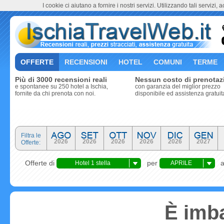
I cookie ci aiutano a fornire i nostri servizi. Utilizzando tali servizi, 
OFFERTE
RECENSIONI
HOTEL
COMUNI
TERME
Più di 3000 recensioni reali
Nessun costo di prenotaz
e spontanee su 250 hotel a Ischia,
con garanzia del miglior prezzo
fornite da chi prenota con noi.
disponibile ed assistenza gratuit
Filtra le
2026
2026
2026
2026
2026
2027
Offerte:
Offerte di
per
Hotel 1 stella
APRILE
È imba