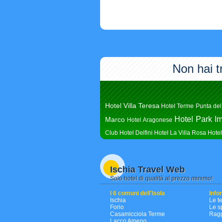
Non hai t
Hotel Villa Teresa
Hotel Terme Punta del
Hotel Park Im
Marco
Hotel Aragonese
Club
Hotel Delfini
Hotel La Villa Rosa
Hotel
Ischia Travel Web
Solo hotel di qualità al prezzo minimo!
I 6 comuni dell'Isola
Info
Ischia
Le t
Forio
Le s
Casamicciola Terme
Ragg
Lacco Ameno