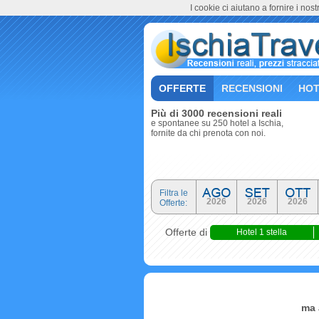
I cookie ci aiutano a fornire i nostr
OFFERTE
RECENSIONI
HOT
Più di 3000 recensioni reali
e spontanee su 250 hotel a Ischia,
fornite da chi prenota con noi.
Filtra le
2026
2026
2026
Offerte:
Offerte di
Hotel 1 stella
ma 