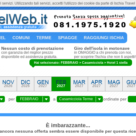
i servizi. Utilizzando tali servizi, accetti l'utilizzo dei cookie da parte di Ischia Trave
EL
COMUNI
TERME
SPIAGGE
RAGGIUNGI ISCHIA
Nessun costo di prenotazione
Giro dell'isola in motonave
con garanzia del miglior prezzo
in OMAGGIO a chi prenota con noi,
disponibile ed assistenza gratuita.
per scoprire l'Ischia che non ti aspetti!
Hai selezionato: FEBBRAIO > Casamicciola > Hotel 1 stella
2026
2026
2027
2027
2027
2027
2027
2027
per
a
ordinate per
FEBBRAIO
Casamicciola Terme
È imbarazzante...
ancora nessuna offerta sembra essere disponibile per questa rice