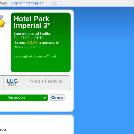
l Web.
Ulteriori informazioni
OK
Hotel Park
Imperial 3*
Last minute ad Ischia
Dal 27/08 al 01/10
52.71
da euro
a persona in
mezza pensione
per soggiorni di almeno 7 notti
Ponti e Festività
2027
Più quotati
rca.