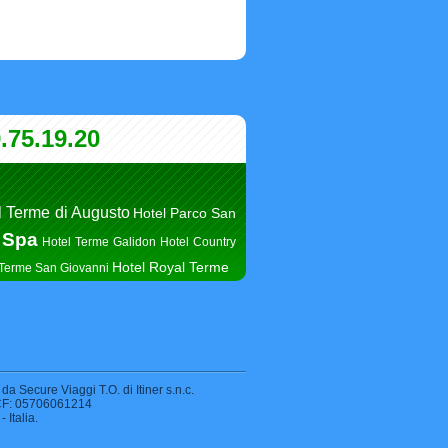
.75.19.20
l Terme di Augusto
Hotel Parco San
 Spa
Hotel Terme Galidon
Hotel Country
Hotel Royal Terme
 Terme San Giovanni
 da Secure Viaggi T.O. di Itiner s.n.c.
e CF: 05706061214
 Italia.