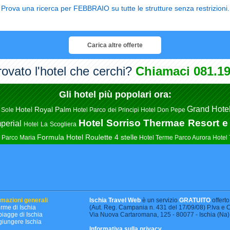
Prova una ricerca per FEBBRAIO su tutte le strutture senza restrizioni.
Carica altre offerte
rovato l'hotel che cerchi?
Chiamaci 081.19
Gli hotel più popolari ora:
Grand Hote
Hotel Royal Palm
 Sole
Hotel Parco dei Principi
Hotel Don Pepe
Hotel Sorriso Thermae Resort e
perial
Hotel La Scogliera
Formula Hotel Roulette 4 stelle
 Parco Maria
Hotel Terme Parco Aurora
Hotel
rmazioni generali
Ischia Travel Web
è un servizio
GRATUITO
offerto
erme di Ischia
(Aut. Reg. Campania n. 431 del 17/09/08) P.Iva 
piagge di Ischia
Via Nuova Cartaromana, 125 - 80077 - Ischia (Na) -
iungere Ischia
Informativa sulla privacy
.