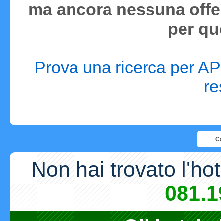
ma ancora nessuna offer
per qu
Prova una ricerca per APR
re
Ca
Non hai trovato l'ho
081.1