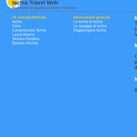
Ischia Travel Web
Solo hotel di qualità al prezzo minimo!
I 6 comuni dell'Isola
Informazioni generali
I
Ischia
Le terme di Ischia
T
Forio
Le spiagge di Ischia
(
Casamicciola Terme
Raggiungere Ischia
V
Lacco Ameno
Serrara Fontana
Barano d'Ischia
I
C
p
d
I