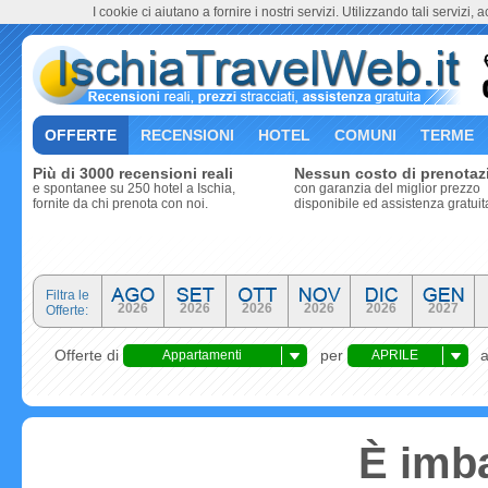
I cookie ci aiutano a fornire i nostri servizi. Utilizzando tali servizi, 
OFFERTE
RECENSIONI
HOTEL
COMUNI
TERME
Più di 3000 recensioni reali
Nessun costo di prenotaz
e spontanee su 250 hotel a Ischia,
con garanzia del miglior prezzo
fornite da chi prenota con noi.
disponibile ed assistenza gratuit
Filtra le
2026
2026
2026
2026
2026
2027
Offerte:
Offerte di
per
Appartamenti
APRILE
È imba