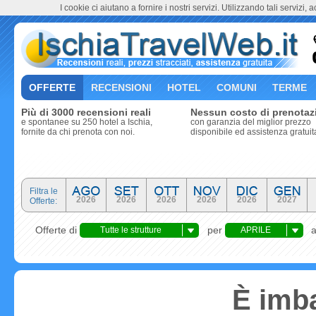
I cookie ci aiutano a fornire i nostri servizi. Utilizzando tali servizi, 
OFFERTE
RECENSIONI
HOTEL
COMUNI
TERME
Più di 3000 recensioni reali
Nessun costo di prenotaz
e spontanee su 250 hotel a Ischia,
con garanzia del miglior prezzo
fornite da chi prenota con noi.
disponibile ed assistenza gratuit
Filtra le
2026
2026
2026
2026
2026
2027
Offerte:
Offerte di
per
Tutte le strutture
APRILE
ricettive
È imba