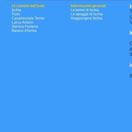
I 6 comuni dell'Isola
Informazioni generali
I
Ischia
Le terme di Ischia
T
Forio
Le spiagge di Ischia
(
Casamicciola Terme
Raggiungere Ischia
V
Lacco Ameno
Serrara Fontana
Barano d'Ischia
I
C
p
d
I