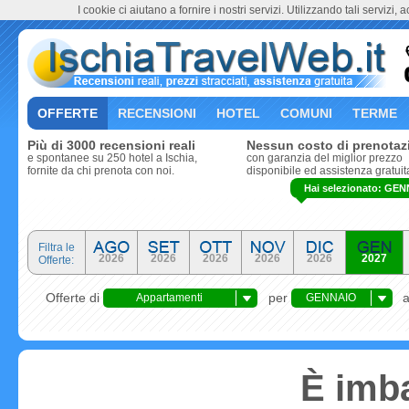
I cookie ci aiutano a fornire i nostri servizi. Utilizzando tali servizi, 
OFFERTE
RECENSIONI
HOTEL
COMUNI
TERME
Più di 3000 recensioni reali
Nessun costo di prenotaz
e spontanee su 250 hotel a Ischia,
con garanzia del miglior prezzo
fornite da chi prenota con noi.
disponibile ed assistenza gratuit
Hai selezionato: GEN
Filtra le
2026
2026
2026
2026
2026
2027
Offerte:
Offerte di
per
Appartamenti
GENNAIO
È imba