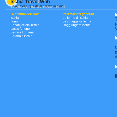
Ischia Travel Web
Solo hotel di qualità al prezzo minimo!
I 6 comuni dell'Isola
Informazioni generali
I
Ischia
Le terme di Ischia
T
Forio
Le spiagge di Ischia
(
Casamicciola Terme
Raggiungere Ischia
V
Lacco Ameno
Serrara Fontana
Barano d'Ischia
I
C
p
d
I