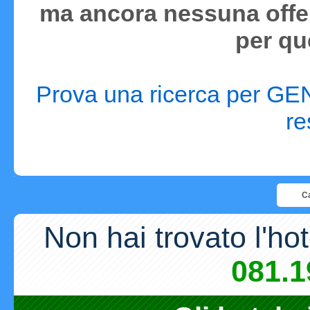
ma ancora nessuna offer
per qu
Prova una ricerca per GEN
re
Ca
Non hai trovato l'ho
081.1