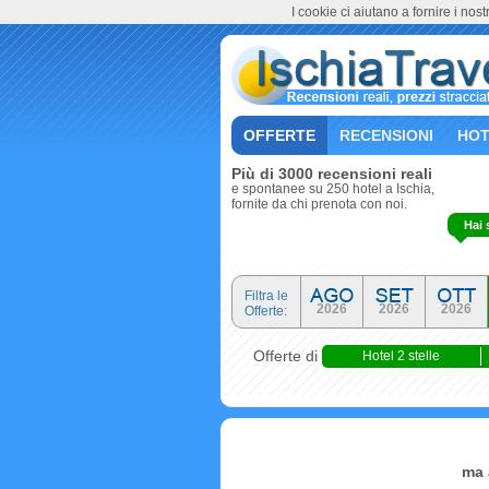
I cookie ci aiutano a fornire i nostr
OFFERTE
RECENSIONI
HOT
Più di 3000 recensioni reali
e spontanee su 250 hotel a Ischia,
fornite da chi prenota con noi.
Hai 
Filtra le
2026
2026
2026
Offerte:
Offerte di
Hotel 2 stelle
ma 