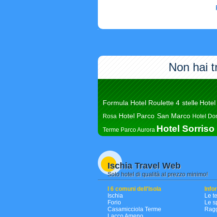
Non hai t
Formula Hotel Roulette 4 stelle
Hotel
Hotel Parco San Marco
Rosa
Hotel Do
Hotel Sorris
Terme Parco Aurora
Ischia Travel Web
Solo hotel di qualità al prezzo minimo!
I 6 comuni dell'Isola
Info
Ischia
Le t
Forio
Le s
Casamicciola Terme
Ragg
Lacco Ameno