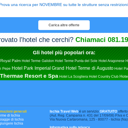
Prova una ricerca per NOVEMBRE su tutte le strutture senza restrizioni
Carica altre offerte
rovato l'hotel che cerchi?
Chiamaci 081.19
Gli hotel più popolari ora:
 Royal Palm
Hotel Terme Galidon
Hotel Terme Punta del Sole
Hotel Aragonese
H
Hotel Park Imperial
Grand Hotel Terme di Augusto
n Pepe
Hotel Pa
o Thermae Resort e Spa
Hote
Hotel La Scogliera
Hotel Country Club
rmazioni generali
Ischia Travel Web
è un servizio
GRATUITO
offerto
erme di Ischia
(Aut. Reg. Campania n. 431 del 17/09/08) P.Iva 
piagge di Ischia
Via Nuova Cartaromana, 125 - 80077 - Ischia (Na) -
iungere Ischia
Informativa sulla privacy
.