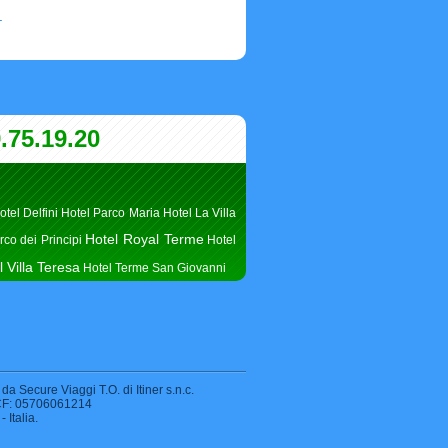
.
.75.19.20
otel Delfini
Hotel Parco Maria
Hotel La Villa
Hotel Royal Terme
rco dei Principi
Hotel
l Villa Teresa
Hotel Terme San Giovanni
 da Secure Viaggi T.O. di Itiner s.n.c.
e CF: 05706061214
 Italia.