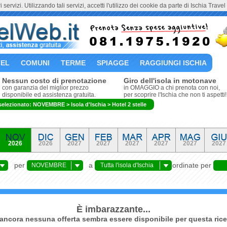
i servizi. Utilizzando tali servizi, accetti l'utilizzo dei cookie da parte di Ischia Trave
EL
COMUNI
TERME
SPIAGGE
RAGGIUNGI ISCHIA
Nessun costo di prenotazione
Giro dell'isola in motonave
con garanzia del miglior prezzo
in OMAGGIO a chi prenota con noi,
disponibile ed assistenza gratuita.
per scoprire l'Ischia che non ti aspetti!
selezionato: NOVEMBRE > Isola d'Ischia > Hotel 2 stelle
2026
2026
2027
2027
2027
2027
2027
2027
per
a
ordinate per
NOVEMBRE
Tutta l'isola d'Ischia
È imbarazzante...
ancora nessuna offerta sembra essere disponibile per questa rice