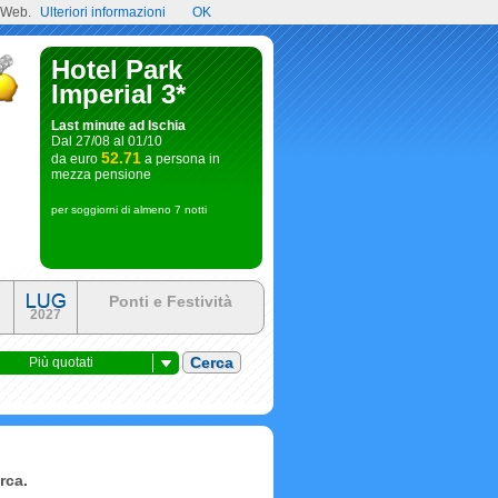
l Web.
Ulteriori informazioni
OK
Hotel Park
Imperial 3*
Last minute ad Ischia
Dal 27/08 al 01/10
52.71
da euro
a persona in
mezza pensione
per soggiorni di almeno 7 notti
Ponti e Festività
2027
Più quotati
rca.