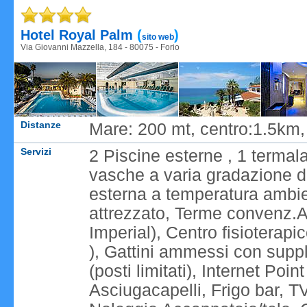
Caricame
Hotel Royal Palm
(
)
sito web
Via Giovanni Mazzella, 184 - 80075 - Forio
Distanze
Mare: 200 mt, centro:1.5km
Servizi
2 Piscine esterne , 1 termal
vasche a varia gradazione da
esterna a temperatura ambien
attrezzato, Terme convenz.A
Imperial), Centro fisioterapic
), Gattini ammessi con supp
(posti limitati), Internet Po
Asciugacapelli, Frigo bar, 