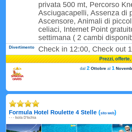
privata 500 mt, Percorso Kne
Asciugacapelli, Assenza di p
Ascensore, Animali di piccol
celiaci, Internet Point gratu
settimana ( 2 cambi disponibi
Divertimento
Check in 12:00, Check out 1
Prezzi, offerte
2
1
dal
Ottobre
al
Novemb
SPIAGGIA
GRATIS
Caricame
Formula Hotel Roulette 4 Stelle
(
)
sito web
- - - Isola D'Ischia