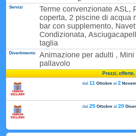
Servizi
Terme convenzionate ASL, Pi
coperta, 2 piscine di acqua 
bar con supplemento, Navett
Condizionata, Asciugacapelli
taglia
Divertimento
Animazione per adulti , Mini
pallavolo
Prezzi, offerte
11
2
dal
Ottobre
al
Novem
OMAGGI
ESCLUSIVI
25
20
dal
Ottobre
al
Dice
OMAGGI
Caricame
ESCLUSIVI