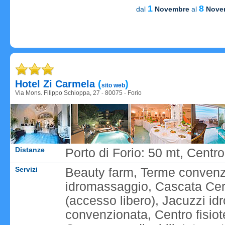
1
8
dal
Novembre
al
Nove
Caricame
Caricame
Hotel Zi Carmela
(
)
sito web
Via Mons. Filippo Schioppa, 27 - 80075 - Forio
Distanze
Porto di Forio: 50 mt, Cent
Servizi
Beauty farm, Terme convenz
idromassaggio, Cascata Cer
(accesso libero), Jacuzzi i
convenzionata, Centro fisio