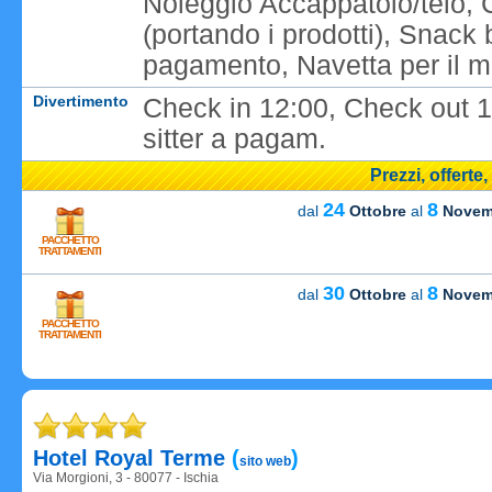
Noleggio Accappatoio/telo, 
(portando i prodotti), Snack
pagamento, Navetta per il ma
Divertimento
Check in 12:00, Check out 1
sitter a pagam.
Prezzi, offerte
24
8
dal
Ottobre
al
Novem
PACCHETTO
TRATTAMENTI
30
8
dal
Ottobre
al
Novem
PACCHETTO
Caricame
TRATTAMENTI
Caricame
Hotel Royal Terme
(
)
sito web
Via Morgioni, 3 - 80077 - Ischia