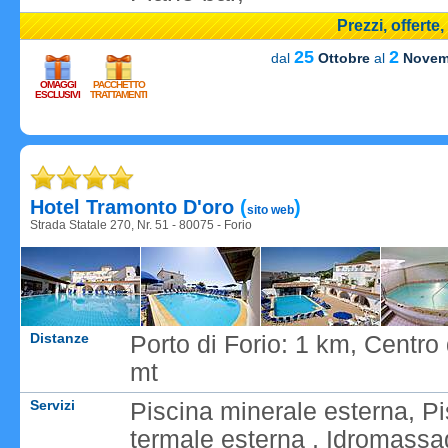
Prezzi, offerte
25
2
dal
Ottobre
al
Novem
OMAGGI
PACCHETTO
ESCLUSIVI
TRATTAMENTI
Caricame
Hotel Tramonto D'oro
(
)
sito web
Strada Statale 270, Nr. 51 - 80075 - Forio
Distanze
Porto di Forio: 1 km, Centro
mt
Servizi
Piscina minerale esterna, P
termale esterna , Idromassa