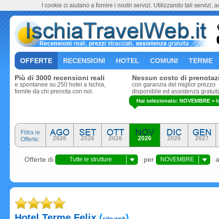
I cookie ci aiutano a fornire i nostri servizi. Utilizzando tali servizi, 
OFFERTE
RECENSIONI
HOTEL
COMUNI
TERME
Più di 3000 recensioni reali
Nessun costo di prenotaz
e spontanee su 250 hotel a Ischia,
con garanzia del miglior prezzo
fornite da chi prenota con noi.
disponibile ed assistenza gratuit
Hai selezionato: NOVEMBRE > Isol
Filtra le
2026
2026
2026
2026
2026
2027
Offerte:
Offerte di
per
Tutte le strutture
NOVEMBRE
ricettive
Hotel Terme Felix
(
)