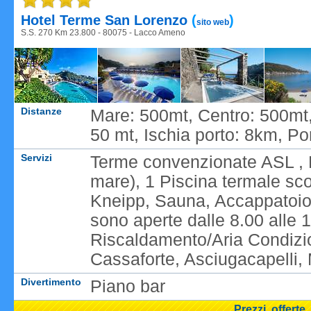
Hotel Terme San Lorenzo
(
)
sito web
S.S. 270 Km 23.800 - 80075 - Lacco Ameno
Distanze
Mare: 500mt, Centro: 500mt
50 mt, Ischia porto: 8km, Por
Servizi
Terme convenzionate ASL , B
mare), 1 Piscina termale sc
Kneipp, Sauna, Accappatoio 
sono aperte dalle 8.00 alle 19
Riscaldamento/Aria Condizion
Cassaforte, Asciugacapelli,
Divertimento
Piano bar
Prezzi, offerte