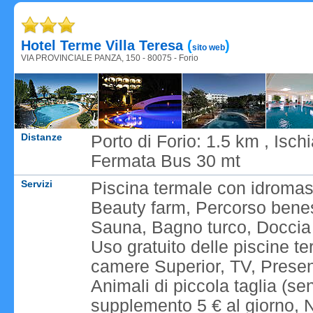
Caricame
Hotel Terme Villa Teresa
(
)
sito web
VIA PROVINCIALE PANZA, 150 - 80075 - Forio
Distanze
Porto di Forio: 1.5 km , Isc
Fermata Bus 30 mt
Servizi
Piscina termale con idroma
Beauty farm, Percorso benes
Sauna, Bagno turco, Doccia 
Uso gratuito delle piscine te
camere Superior, TV, Presenz
Animali di piccola taglia (s
supplemento 5 € al giorno, Na