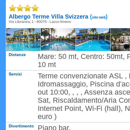
Caricame
Albergo Terme Villa Svizzera
(
)
sito web
Via Litoranea, 1 - 80076 - Lacco Ameno
Distanze
Mare: 50 mt, Centro: 50mt, 
10 mt
Servizi
Terme convenzionate ASL , B
Idromassaggio, Piscina d'ac
out 10:00, , , , Assenza asc
Sat, Riscaldamento/Aria Con
Internet Point, Wi-Fi (hall)
euro )
Divertimento
Piano bar,