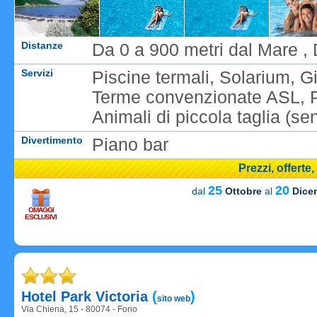
Distanze
Da 0 a 900 metri dal Mare , 
Servizi
Piscine termali, Solarium, G
Terme convenzionate ASL, Pa
Animali di piccola taglia (s
Divertimento
Piano bar
Prezzi, offerte
25
20
dal
Ottobre
al
Dice
OMAGGI
ESCLUSIVI
Caricame
Hotel Park Victoria
(
)
sito web
Via Chiena, 15 - 80074 - Forio