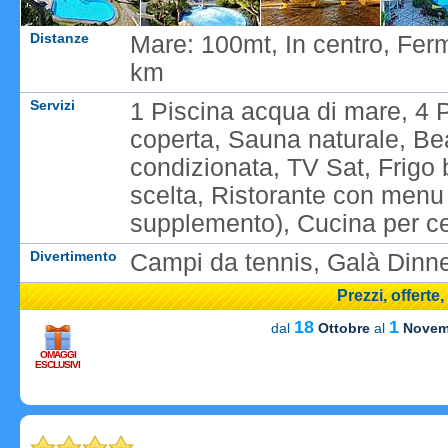
Distanze
Mare: 100mt, In centro, Fer
km
Servizi
1 Piscina acqua di mare, 4 P
coperta, Sauna naturale, Be
condizionata, TV Sat, Frigo 
scelta, Ristorante con menu a
supplemento), Cucina per ce
Divertimento
Campi da tennis, Galà Dinne
Prezzi, offerte
18
1
dal
Ottobre
al
Novem
OMAGGI
ESCLUSIVI
Carica