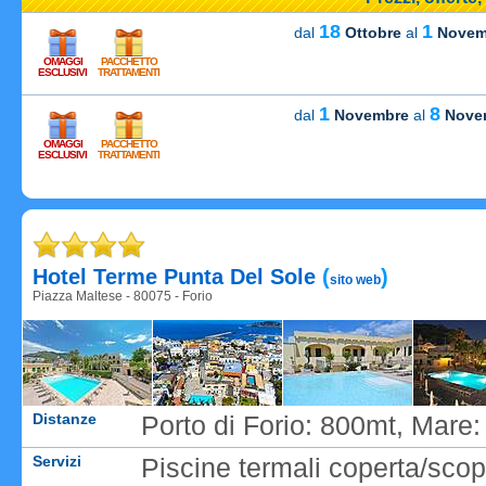
18
1
dal
Ottobre
al
Novem
OMAGGI
PACCHETTO
ESCLUSIVI
TRATTAMENTI
1
8
dal
Novembre
al
Nove
OMAGGI
PACCHETTO
Carica
ESCLUSIVI
TRATTAMENTI
Carica
Hotel Terme Punta Del Sole
(
)
sito web
Piazza Maltese - 80075 - Forio
Distanze
Porto di Forio: 800mt, Mare:
Servizi
Piscine termali coperta/sco