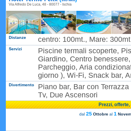
sito web
Via Alfredo De Luca, 48 - 80077 - Ischia
Distanze
centro: 100mt., Mare: 300mt,
Servizi
Piscine termali scoperte, Pi
Giardino, Centro benessere
Parcheggio, Aria condizionata
giorno ), Wi-Fi, Snack bar, A
Divertimento
Piano bar, Bar con Terrazza 
Tv, Due Ascensori
Prezzi, offerte
25
1
dal
Ottobre
al
Novem