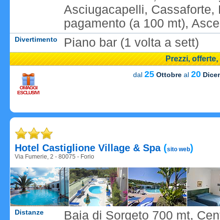
Asciugacapelli, Cassaforte, 
pagamento (a 100 mt), Asc
Divertimento
Piano bar (1 volta a sett)
Prezzi, offerte
25
20
dal
Ottobre
al
Dice
OMAGGI
ESCLUSIVI
Caricame
Hotel Castiglione Village & Spa
(
)
sito web
Via Fumerie, 2 - 80075 - Forio
Distanze
Baia di Sorgeto 700 mt, Cent