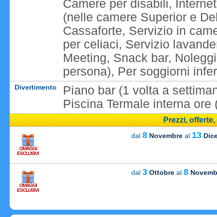
Camere per disabili, Internet
(nelle camere Superior e Del
Cassaforte, Servizio in cam
per celiaci, Servizio lavande
Meeting, Snack bar, Noleggi
persona), Per soggiorni inferi
Divertimento
Piano bar (1 volta a settima
Piscina Termale interna ore 
Prezzi, offerte
8
13
dal
Novembre
al
Dic
OMAGGI
ESCLUSIVI
3
8
dal
Ottobre
al
Novemb
OMAGGI
Caricame
ESCLUSIVI