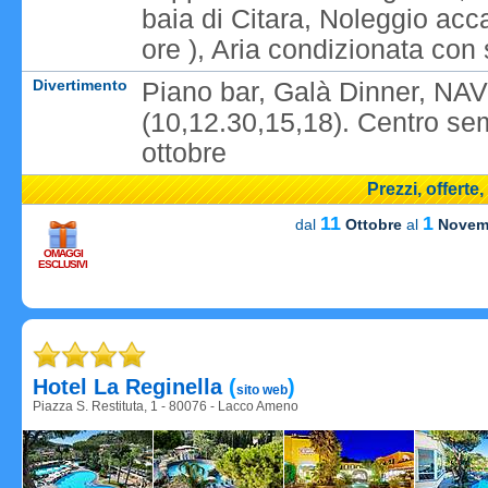
baia di Citara, Noleggio acc
ore ), Aria condizionata co
Divertimento
Piano bar, Galà Dinner, NAVET
(10,12.30,15,18). Centro se
ottobre
Prezzi, offerte
11
1
dal
Ottobre
al
Novem
OMAGGI
ESCLUSIVI
Carica
Hotel La Reginella
(
)
sito web
Piazza S. Restituta, 1 - 80076 - Lacco Ameno