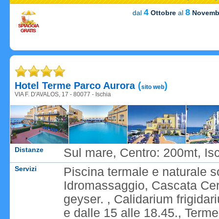
4
8
dal
Ottobre
al
Novemb
SPIAGGIA
GRATIS
Caricame
Hotel Terme Parco Aurora
(
)
sito web
VIA F. D'AVALOS, 17 - 80077 - Ischia
Distanze
Sul mare, Centro: 200mt, Is
Servizi
Piscina termale e naturale so
Idromassaggio, Cascata Cer
geyser. , Calidarium frigida
e dalle 15 alle 18.45., Ter