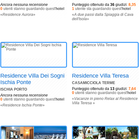
Ancora nessuna recensione
Punteggio ottenuto da
36
giudizi:
8,35
0
utenti stanno guardando quest'
hotel
1
utente sta guardando quest'
hotel
«
Residence Aurora
»
«
A due passi dalla Spiaggia di Cava
dell'Isola
»
Residence Villa Dei Sogni
Residence Villa Teresa
Ischia Ponte
CASAMICCIOLA TERME
Punteggio ottenuto da
13
giudizi:
7,64
ISCHIA PORTO
0
utenti stanno guardando quest'
hotel
Ancora nessuna recensione
«
Vacanze in pieno Relax al Residence
0
utenti stanno guardando quest'
hotel
Villa Teresa
»
«
Residence Ischia Ponte
»