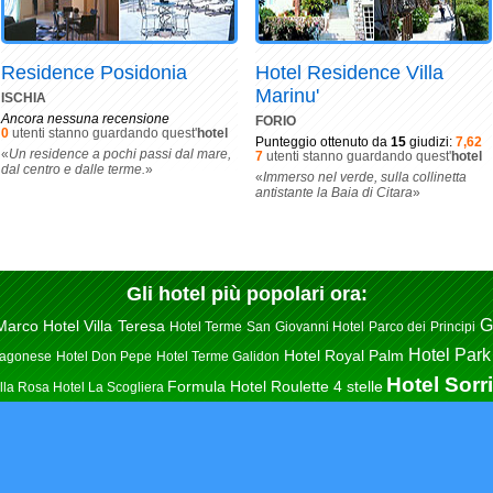
Residence Posidonia
Hotel Residence Villa
Marinu'
ISCHIA
Ancora nessuna recensione
FORIO
0
utenti stanno guardando quest'
hotel
Punteggio ottenuto da
15
giudizi:
7,62
«
Un residence a pochi passi dal mare,
7
utenti stanno guardando quest'
hotel
dal centro e dalle terme.
»
«
Immerso nel verde, sulla collinetta
antistante la Baia di Citara
»
Gli hotel più popolari ora:
G
Marco
Hotel Villa Teresa
Hotel Terme San Giovanni
Hotel Parco dei Principi
Hotel Park
Hotel Royal Palm
ragonese
Hotel Don Pepe
Hotel Terme Galidon
Hotel Sorr
Formula Hotel Roulette 4 stelle
illa Rosa
Hotel La Scogliera