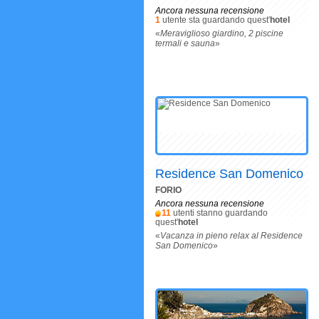
Ancora nessuna recensione
1
utente sta guardando quest'
hotel
«
Meraviglioso giardino, 2 piscine
termali e sauna
»
Residence San Domenico
FORIO
Ancora nessuna recensione
11
utenti stanno guardando
quest'
hotel
«
Vacanza in pieno relax al Residence
San Domenico
»