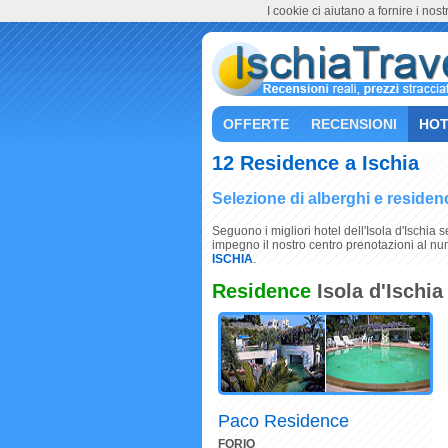
I cookie ci aiutano a fornire i nostr
OFFERTE
RECENSIONI
HOT
12 Residence a Ischia
Selezione di alberghi e residence
Seguono i migliori hotel dell'Isola d'Ischia
impegno il nostro centro prenotazioni al nu
ISCHIA
.
Residence
Isola d'Ischia
Paco Residence
FORIO