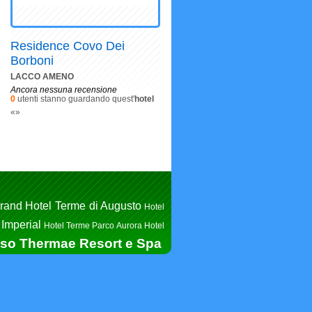
Residence Covo Dei
Borboni
LACCO AMENO
Ancora nessuna recensione
0
utenti stanno guardando quest'
hotel
«
»
rand Hotel Terme di Augusto
Hotel
 Imperial
Hotel Terme Parco Aurora
Hotel
iso Thermae Resort e Spa