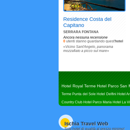
Residence Costa del
Capitano
SERRARA FONTANA
Ancora nessuna recensione
0
utenti stanno guardando quest'
hotel
«
Vicino Sant'Angelo, panorama
mozzafiato a picco sul mare
»
Hotel Royal Terme
Hotel Parco San 
Terme Punta del Sole
Hotel Delfini
Hotel A
Country Club
Hotel Parco Maria
Hotel La V
Ischia Travel Web
Solo hotel di qualità al prezzo minimo!