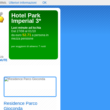
l Web.
Ulteriori informazioni
OK
Hotel Park
Imperial 3*
Last minute ad Ischia
Dal 27/08 al 01/10
52.71
da euro
a persona in
mezza pensione
per soggiorni di almeno 7 notti
nza
INUTE
Residence Parco
Gioconda