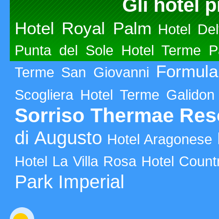
Gli hotel p
Hotel Royal Palm
Hotel Delf
Punta del Sole
Hotel Terme P
Formula
Terme San Giovanni
Scogliera
Hotel Terme Galidon
Sorriso Thermae Res
di Augusto
Hotel Aragonese
Hotel La Villa Rosa
Hotel Count
Park Imperial