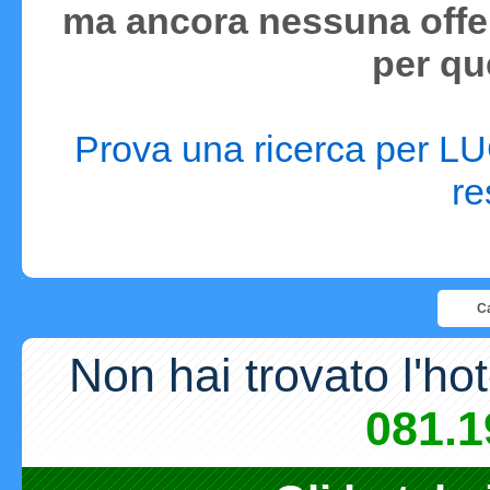
ma ancora nessuna offer
per qu
Prova una ricerca per LUG
re
Ca
Non hai trovato l'ho
081.1