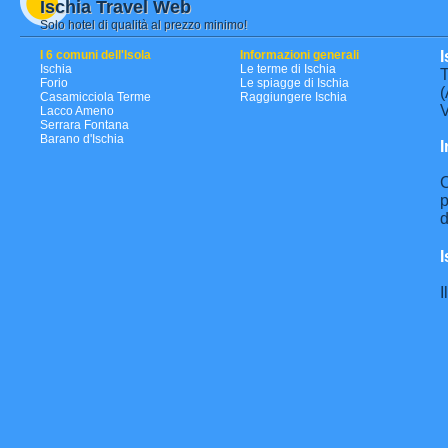
Ischia Travel Web
Solo hotel di qualità al prezzo minimo!
I 6 comuni dell'Isola
Informazioni generali
I
Ischia
Le terme di Ischia
T
Forio
Le spiagge di Ischia
(
Casamicciola Terme
Raggiungere Ischia
V
Lacco Ameno
Serrara Fontana
Barano d'Ischia
I
C
p
d
I