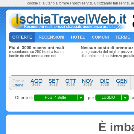
I cookie ci aiutano a fornire i nostri servizi. Utilizzando tali servizi, 
OFFERTE
RECENSIONI
HOTEL
COMUNI
TERME
Più di 3000 recensioni reali
Nessun costo di prenotaz
e spontanee su 250 hotel a Ischia,
con garanzia del miglior prezzo
fornite da chi prenota con noi.
disponibile ed assistenza gratuit
Filtra le
2026
2026
2026
2026
2026
2027
Offerte:
Offerte di
per
Hotel 4 stelle
LUGLIO
È imba