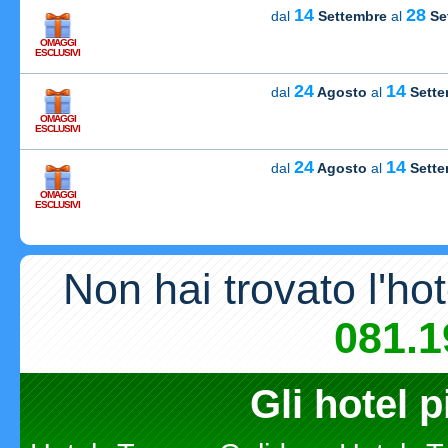
14
28
dal
Settembre
al
Se
OMAGGI
Carica
ESCLUSIVI
24
14
dal
Agosto
al
Sette
OMAGGI
Carica
ESCLUSIVI
24
14
dal
Agosto
al
Sette
OMAGGI
Carica
ESCLUSIVI
Non hai trovato l'ho
Carica
081.1
Gli hotel p