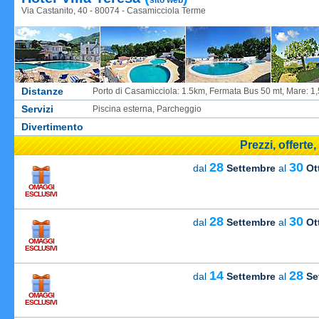
sito web
Via Castanito, 40 - 80074 - Casamicciola Terme
Distanze
Porto di Casamicciola: 1.5km, Fermata Bus 50 mt, Mare: 1
Servizi
Piscina esterna, Parcheggio
Divertimento
Prezzi, offerte
28
30
dal
Settembre
al
Ot
OMAGGI
ESCLUSIVI
28
30
dal
Settembre
al
Ot
OMAGGI
Carica
ESCLUSIVI
14
28
dal
Settembre
al
Se
OMAGGI
Carica
ESCLUSIVI