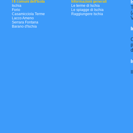
I 6 comuni dell'Isola
Informazioni generali
I
Ischia
Le terme di Ischia
T
Forio
Le spiagge di Ischia
(
Casamicciola Terme
Raggiungere Ischia
V
Lacco Ameno
Serrara Fontana
Barano d'Ischia
I
C
p
d
I