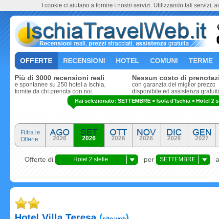
I cookie ci aiutano a fornire i nostri servizi. Utilizzando tali servizi, 
OFFERTE
RECENSIONI
HOTEL
COMUNI
TERME
Più di 3000 recensioni reali
Nessun costo di prenotaz
e spontanee su 250 hotel a Ischia,
con garanzia del miglior prezzo
fornite da chi prenota con noi.
disponibile ed assistenza gratuit
Hai selezionato: SETTEMBRE > Isola d'Ischia > Hotel 2 st
Filtra le
2026
2026
2026
2026
2026
2027
Offerte:
Offerte di
per
Hotel 2 stelle
SETTEMBRE
Hotel Villa Teresa
(
)