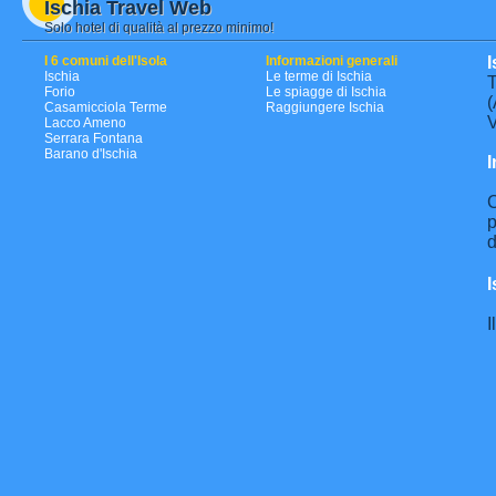
Ischia Travel Web
Solo hotel di qualità al prezzo minimo!
I 6 comuni dell'Isola
Informazioni generali
I
Ischia
Le terme di Ischia
T
Forio
Le spiagge di Ischia
(
Casamicciola Terme
Raggiungere Ischia
V
Lacco Ameno
Serrara Fontana
Barano d'Ischia
I
C
p
d
I