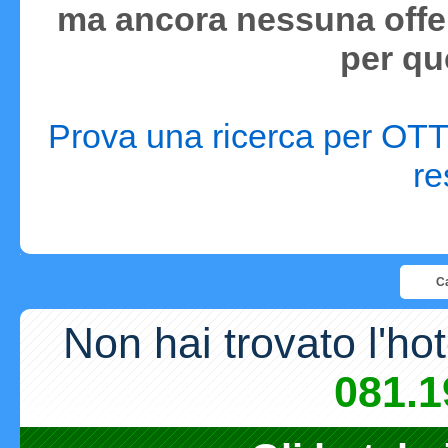
ma ancora nessuna offer
per qu
Prova una ricerca per OTT
re
Ca
Non hai trovato l'ho
081.1