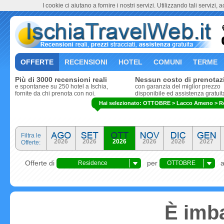
I cookie ci aiutano a fornire i nostri servizi. Utilizzando tali servizi, 
OFFERTE
RECENSIONI
HOTEL
COMUNI
TERME
Più di 3000 recensioni reali
Nessun costo di prenotaz
e spontanee su 250 hotel a Ischia,
con garanzia del miglior prezzo
fornite da chi prenota con noi.
disponibile ed assistenza gratuit
Hai selezionato: OTTOBRE > Lacco Ameno > R
Filtra le
2026
2026
2026
2026
2026
2027
Offerte:
Offerte di
per
Residence
OTTOBRE
È imba