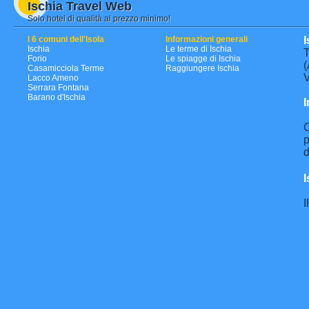
Ischia Travel Web
Solo hotel di qualità al prezzo minimo!
I 6 comuni dell'Isola
Informazioni generali
I
Ischia
Le terme di Ischia
T
Forio
Le spiagge di Ischia
(
Casamicciola Terme
Raggiungere Ischia
V
Lacco Ameno
Serrara Fontana
Barano d'Ischia
I
C
p
d
I