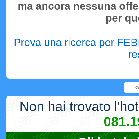
ma ancora nessuna offer
per qu
Prova una ricerca per FEBB
re
Ca
Non hai trovato l'ho
081.1