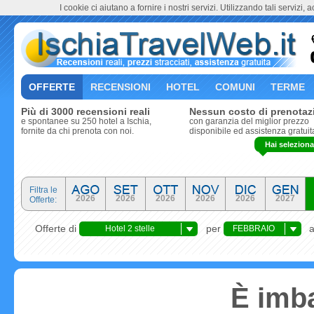
I cookie ci aiutano a fornire i nostri servizi. Utilizzando tali servizi, 
OFFERTE
RECENSIONI
HOTEL
COMUNI
TERME
Più di 3000 recensioni reali
Nessun costo di prenotaz
e spontanee su 250 hotel a Ischia,
con garanzia del miglior prezzo
fornite da chi prenota con noi.
disponibile ed assistenza gratuit
Hai seleziona
Filtra le
2026
2026
2026
2026
2026
2027
Offerte:
Offerte di
per
Hotel 2 stelle
FEBBRAIO
È imba