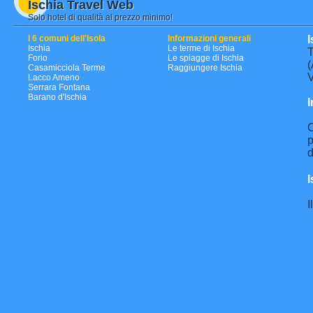
Ischia Travel Web
Solo hotel di qualità al prezzo minimo!
I 6 comuni dell'Isola
Informazioni generali
I
Ischia
Le terme di Ischia
T
Forio
Le spiagge di Ischia
(
Casamicciola Terme
Raggiungere Ischia
V
Lacco Ameno
Serrara Fontana
Barano d'Ischia
I
C
p
d
I