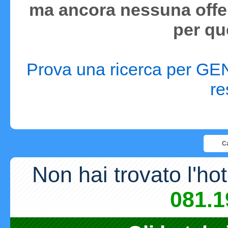
ma ancora nessuna offer
per qu
Prova una ricerca per GEN
re
Ca
Non hai trovato l'ho
081.1