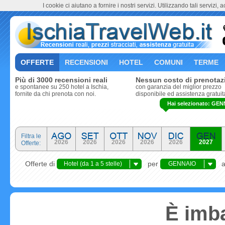
I cookie ci aiutano a fornire i nostri servizi. Utilizzando tali servizi, 
OFFERTE
RECENSIONI
HOTEL
COMUNI
TERME
Più di 3000 recensioni reali
Nessun costo di prenotaz
e spontanee su 250 hotel a Ischia,
con garanzia del miglior prezzo
fornite da chi prenota con noi.
disponibile ed assistenza gratuit
Hai selezionato: GEN
Filtra le
2026
2026
2026
2026
2026
2027
Offerte:
Offerte di
per
Hotel (da 1 a 5 stelle)
GENNAIO
È imba