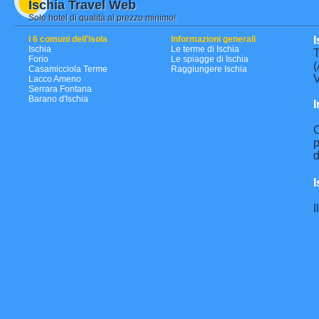
Ischia Travel Web
Solo hotel di qualità al prezzo minimo!
I 6 comuni dell'Isola
Informazioni generali
I
Ischia
Le terme di Ischia
T
Forio
Le spiagge di Ischia
(
Casamicciola Terme
Raggiungere Ischia
V
Lacco Ameno
Serrara Fontana
Barano d'Ischia
I
C
p
d
I