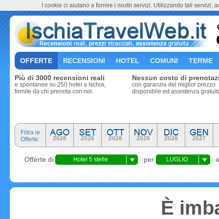
I cookie ci aiutano a fornire i nostri servizi. Utilizzando tali servizi, 
OFFERTE
RECENSIONI
HOTEL
COMUNI
TERME
Più di 3000 recensioni reali
Nessun costo di prenotaz
e spontanee su 250 hotel a Ischia,
con garanzia del miglior prezzo
fornite da chi prenota con noi.
disponibile ed assistenza gratuit
Filtra le
2026
2026
2026
2026
2026
2027
Offerte:
Offerte di
per
Hotel 5 stelle
LUGLIO
È imba