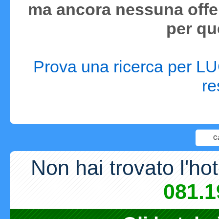
ma ancora nessuna offer
per qu
Prova una ricerca per LUG
re
Ca
Non hai trovato l'ho
081.1