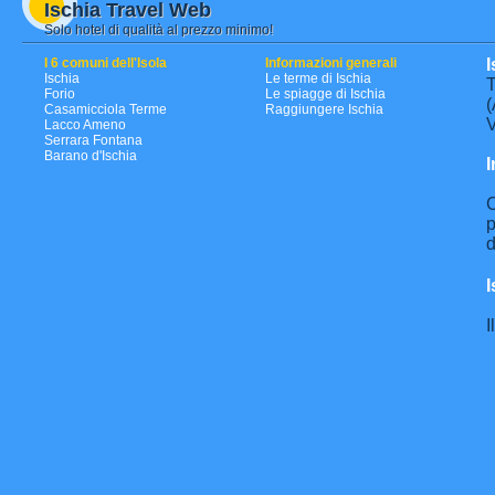
Ischia Travel Web
Solo hotel di qualità al prezzo minimo!
I 6 comuni dell'Isola
Informazioni generali
I
Ischia
Le terme di Ischia
T
Forio
Le spiagge di Ischia
(
Casamicciola Terme
Raggiungere Ischia
V
Lacco Ameno
Serrara Fontana
Barano d'Ischia
I
C
p
d
I