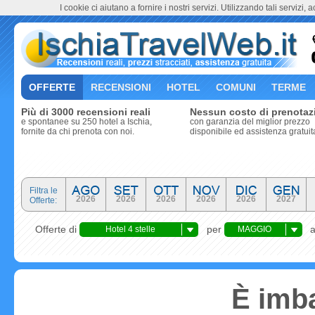
I cookie ci aiutano a fornire i nostri servizi. Utilizzando tali servizi, 
OFFERTE
RECENSIONI
HOTEL
COMUNI
TERME
Più di 3000 recensioni reali
Nessun costo di prenotaz
e spontanee su 250 hotel a Ischia,
con garanzia del miglior prezzo
fornite da chi prenota con noi.
disponibile ed assistenza gratuit
Filtra le
2026
2026
2026
2026
2026
2027
Offerte:
Offerte di
per
Hotel 4 stelle
MAGGIO
È imba