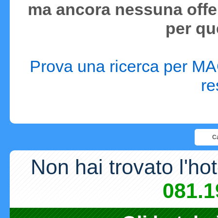
ma ancora nessuna offer
per qu
Prova una ricerca per MAG
re
Ca
Non hai trovato l'ho
081.1