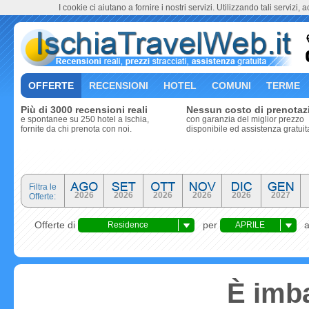
I cookie ci aiutano a fornire i nostri servizi. Utilizzando tali servizi, 
OFFERTE
RECENSIONI
HOTEL
COMUNI
TERME
Più di 3000 recensioni reali
Nessun costo di prenotaz
e spontanee su 250 hotel a Ischia,
con garanzia del miglior prezzo
fornite da chi prenota con noi.
disponibile ed assistenza gratuit
Filtra le
2026
2026
2026
2026
2026
2027
Offerte:
Offerte di
per
Residence
APRILE
È imba