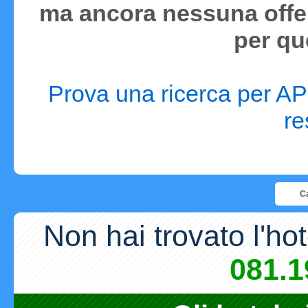
ma ancora nessuna offer
per qu
Prova una ricerca per APR
re
Ca
Non hai trovato l'ho
081.1