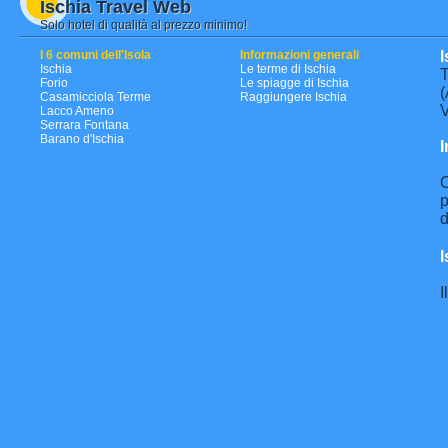
Ischia Travel Web
Solo hotel di qualità al prezzo minimo!
I 6 comuni dell'Isola
Informazioni generali
I
Ischia
Le terme di Ischia
T
Forio
Le spiagge di Ischia
(
Casamicciola Terme
Raggiungere Ischia
V
Lacco Ameno
Serrara Fontana
Barano d'Ischia
I
C
p
d
I