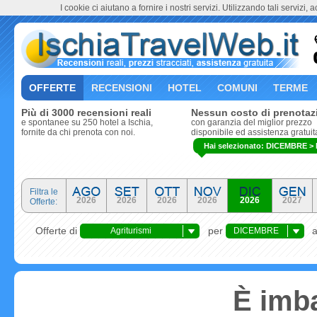
I cookie ci aiutano a fornire i nostri servizi. Utilizzando tali servizi, 
OFFERTE
RECENSIONI
HOTEL
COMUNI
TERME
Più di 3000 recensioni reali
Nessun costo di prenotaz
e spontanee su 250 hotel a Ischia,
con garanzia del miglior prezzo
fornite da chi prenota con noi.
disponibile ed assistenza gratuit
Hai selezionato: DICEMBRE > Is
Filtra le
2026
2026
2026
2026
2026
2027
Offerte:
Offerte di
per
Agriturismi
DICEMBRE
È imba