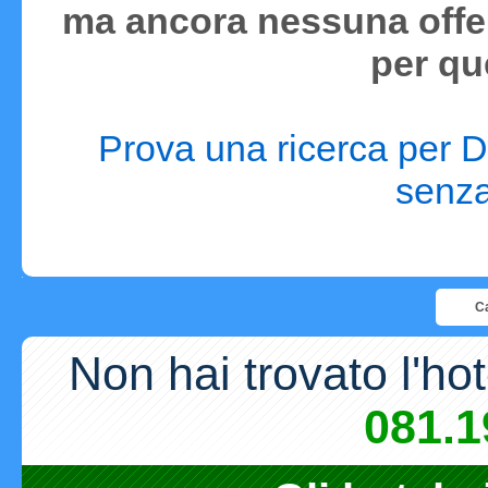
ma ancora nessuna offer
per qu
Prova una ricerca per D
senza 
Ca
Non hai trovato l'ho
081.1