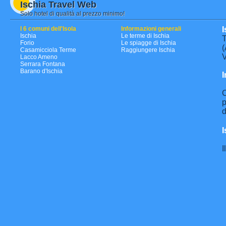
Ischia Travel Web
Solo hotel di qualità al prezzo minimo!
I 6 comuni dell'Isola
Informazioni generali
I
Ischia
Le terme di Ischia
T
Forio
Le spiagge di Ischia
(
Casamicciola Terme
Raggiungere Ischia
V
Lacco Ameno
Serrara Fontana
Barano d'Ischia
I
C
p
d
I